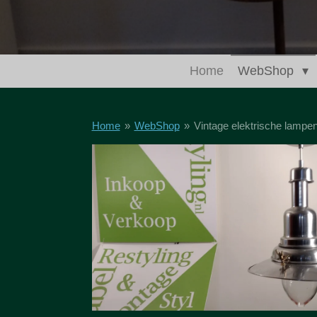
Home
WebShop
Home
»
WebShop
»
Vintage elektrische lampe