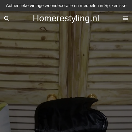
Authentieke vintage woondecoratie en meubelen in Spijkenisse
Ga
direct
Homerestyling.nl
naar
de
hoofdinhoud