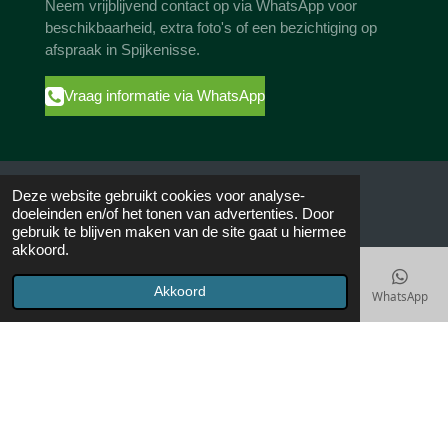
Neem vrijblijvend contact op via WhatsApp voor
beschikbaarheid, extra foto's of een bezichtiging op
afspraak in Spijkenisse.
Vraag informatie via WhatsApp
Deze website gebruikt cookies voor analyse-
doeleinden en/of het tonen van advertenties. Door
Contact, bezichtiging en afhalen op afspraak
gebruik te blijven maken van de site gaat u hiermee
akkoord.
📍 Noordeinde 25
3201 AK Spijkenisse
Akkoord
E-mailadres
Telefoonnummer
Kaart
Instagram
WhatsApp
🟢
WhatsApp:
06 2468 7085
🕒 Bezichtiging uitsluitend op afspraak.
📧
info@homerestyling.nl
KvK: 67088023
© 2019 - 2026 Homerestyling