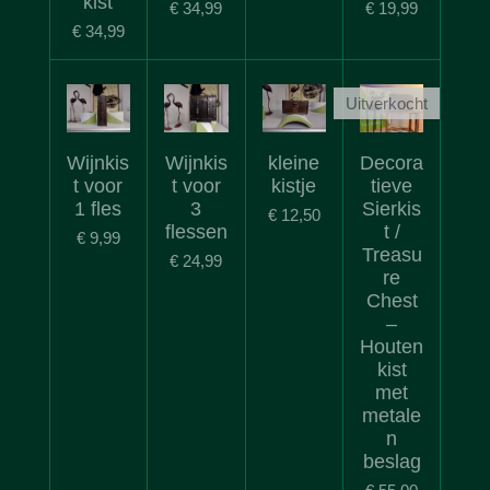
kist
€ 34,99
€ 19,99
€ 34,99
Uitverkocht
Wijnkis
Wijnkis
kleine
Decora
t voor
t voor
kistje
tieve
1 fles
3
Sierkis
€ 12,50
flessen
t /
€ 9,99
Treasu
€ 24,99
re
Chest
–
Houten
kist
met
metale
n
beslag