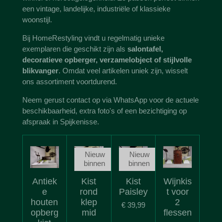
een vintage, landelijke, industriële of klassieke
woonstijl.
Bij HomeRestyling vindt u regelmatig unieke
exemplaren die geschikt zijn als
salontafel,
decoratieve opberger, verzamelobject of stijlvolle
blikvanger
. Omdat veel artikelen uniek zijn, wisselt
ons assortiment voortdurend.
Neem gerust contact op via WhatsApp voor de actuele
beschikbaarheid, extra foto's of een bezichtiging op
afspraak in Spijkenisse.
Nieuw
Nieuw
binnen
binnen
Antiek
Kist
Kist
Wijnkis
e
rond
Paisley
t voor
houten
klep
2
€ 39,99
opberg
mid
flessen