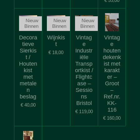
€ 55,00
Nieuw
Nieuw
Nieuw
Binnen
Binnen
Binnen
Decora
Wijnkis
Vintag
Vintag
tieve
t
e
e
Sierkis
Industr
houten
€ 18,00
t /
iële
dekenk
Houten
Transp
ist met
kist
ortkist /
karakt
met
Flightc
er –
metale
ase –
Groot
n
Sessio
–
beslag
ns
Ref.nr.
Bristol
KK-
€ 40,00
116
€ 119,00
€ 160,00