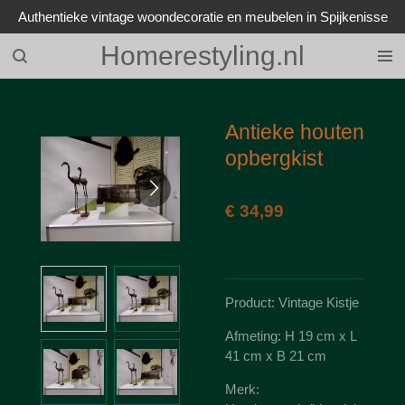
Authentieke vintage woondecoratie en meubelen in Spijkenisse
Ga
direct
Homerestyling.nl
naar
de
hoofdinhoud
Antieke houten
opbergkist
€ 34,99
Product: Vintage Kistje
Afmeting: H 19 cm x L
41 cm x B 21 cm
Merk: