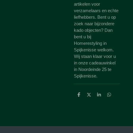
artikelen voor
verzamelaars en echte
liefhebbers. Bent u op
zoek naar bijzondere
kado objecten? Dan
bent u bij
Homerestyling in
Spijkenisse welkom.
Wij staan klaar voor u
in onze cadeauwinkel
in Noordeinde 25 te
Spijkenisse.
D
D
S
D
e
e
h
e
l
e
a
l
e
l
r
e
n
e
n