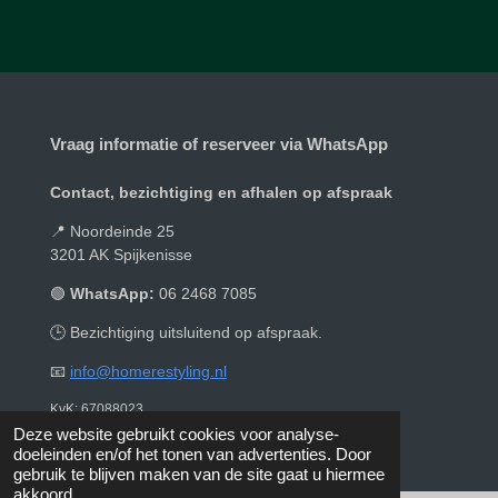
e
l
r
e
n
e
n
Vraag informatie of reserveer via WhatsApp
Contact, bezichtiging en afhalen op afspraak
📍 Noordeinde 25
3201 AK Spijkenisse
🟢
WhatsApp:
06 2468 7085
🕒 Bezichtiging uitsluitend op afspraak.
📧
info@homerestyling.nl
KvK: 67088023
© 2019 - 2026 Homerestyling
Deze website gebruikt cookies voor analyse-
doeleinden en/of het tonen van advertenties. Door
gebruik te blijven maken van de site gaat u hiermee
akkoord.