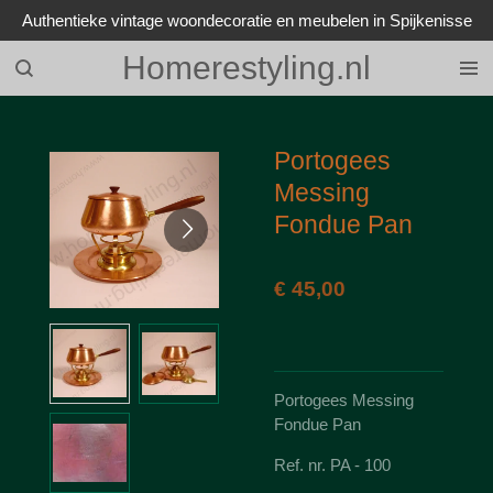
Authentieke vintage woondecoratie en meubelen in Spijkenisse
Ga
direct
Homerestyling.nl
naar
de
hoofdinhoud
Portogees
Messing
Fondue Pan
€ 45,00
Portogees Messing
Fondue Pan
Ref. nr. PA - 100