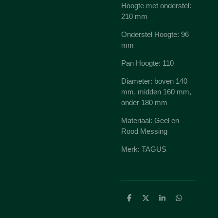
Hoogte met onderstel:
210 mm
Onderstel Hoogte: 96
mm
Pan Hoogte: 110
Diameter: boven 140
mm, midden 160 mm,
onder 180 mm
Materiaal: Geel en
Rood Messing
Merk: TAGUS
D
D
S
D
e
e
h
e
l
e
a
l