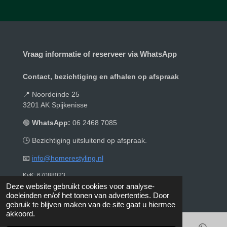
n
e
n
Vraag informatie of reserveer via WhatsApp
Contact, bezichtiging en afhalen op afspraak
📍 Noordeinde 25
3201 AK Spijkenisse
🟢
WhatsApp:
06 2468 7085
🕒 Bezichtiging uitsluitend op afspraak.
📧
info@homerestyling.nl
KvK: 67088023
© 2019 - 2026 Homerestyling
Deze website gebruikt cookies voor analyse-
doeleinden en/of het tonen van advertenties. Door
gebruik te blijven maken van de site gaat u hiermee
akkoord.