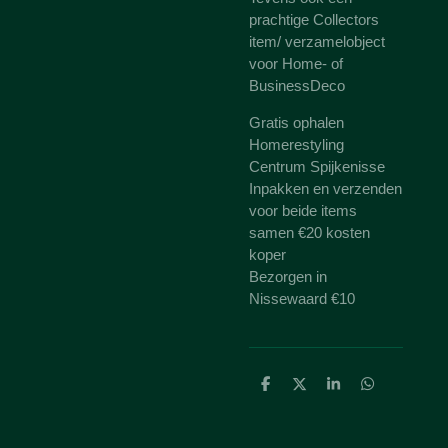
prachtige Collectors
item/ verzamelobject
voor Home- of
BusinessDeco
Gratis ophalen
Homerestyling
Centrum Spijkenisse
Inpakken en verzenden
voor beide items
samen €20 kosten
koper
Bezorgen in
Nissewaard €10
D
D
S
D
e
e
h
e
l
e
a
l
e
l
r
e