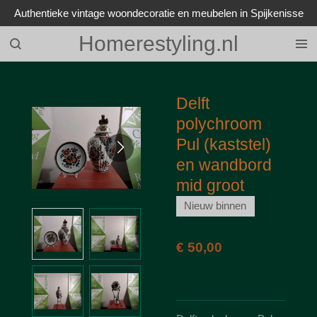
Authentieke vintage woondecoratie en meubelen in Spijkenisse
Ga
direct
Homerestyling.nl
naar
de
hoofdinhoud
Delft
polychroom
Pul (kaststel)
en wandbord
mid groot
Nieuw binnen
€ 50,00