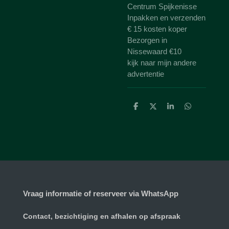
Centrum Spijkenisse
Inpakken en verzenden
€ 15 kosten koper
Bezorgen in
Nissewaard €10
kijk naar mijn andere
advertentie
D
D
S
D
e
e
h
e
l
e
a
l
e
l
r
e
n
e
n
Vraag informatie of reserveer via WhatsApp
Contact, bezichtiging en afhalen op afspraak