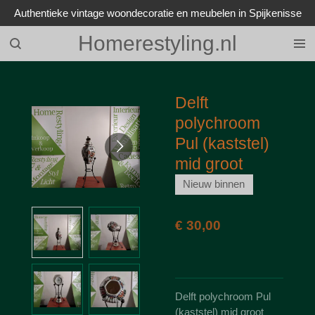
Authentieke vintage woondecoratie en meubelen in Spijkenisse
Ga
direct
Homerestyling.nl
naar
de
hoofdinhoud
Delft
polychroom
Pul (kaststel)
mid groot
Nieuw binnen
€ 30,00
Delft polychroom Pul
(kaststel) mid groot