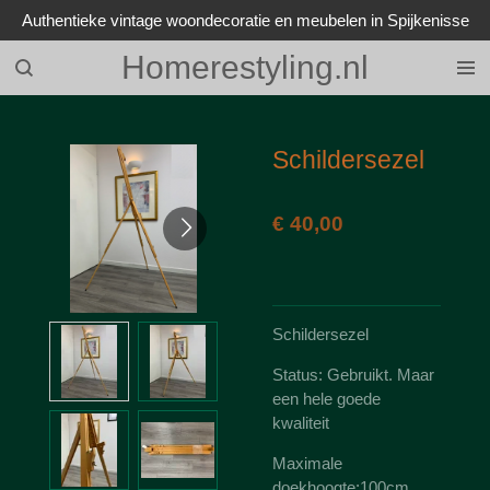
Authentieke vintage woondecoratie en meubelen in Spijkenisse
Ga
direct
Homerestyling.nl
naar
de
hoofdinhoud
Schildersezel
€ 40,00
Schildersezel
Status: Gebruikt. Maar
een hele goede
kwaliteit
Maximale
doekhoogte:100cm