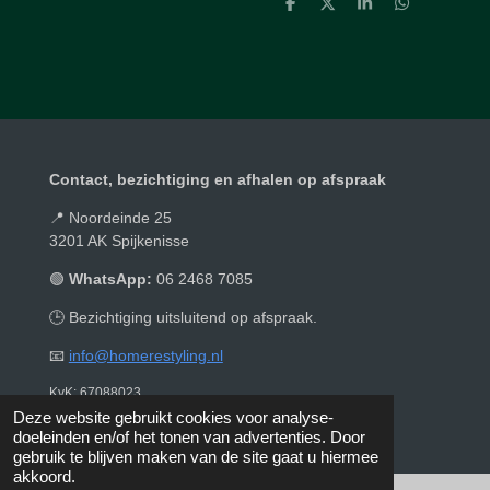
D
D
S
D
e
e
h
e
l
e
a
l
e
l
r
e
n
e
n
Contact, bezichtiging en afhalen op afspraak
📍 Noordeinde 25
3201 AK Spijkenisse
🟢
WhatsApp:
06 2468 7085
🕒 Bezichtiging uitsluitend op afspraak.
📧
info@homerestyling.nl
KvK: 67088023
© 2019 - 2026 Homerestyling
Deze website gebruikt cookies voor analyse-
doeleinden en/of het tonen van advertenties. Door
gebruik te blijven maken van de site gaat u hiermee
akkoord.