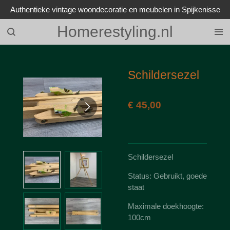
Authentieke vintage woondecoratie en meubelen in Spijkenisse
Ga
direct
Homerestyling.nl
naar
de
hoofdinhoud
Schildersezel
€ 45,00
Schildersezel
Status: Gebruikt, goede
staat
Maximale doekhoogte:
100cm