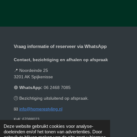
e
e
h
e
l
e
a
l
e
l
r
e
n
e
n
Vraag informatie of reserveer via WhatsApp
Contact, bezichtiging en afhalen op afspraak
📍 Noordeinde 25
3201 AK Spijkenisse
🟢
WhatsApp:
06 2468 7085
🕒 Bezichtiging uitsluitend op afspraak.
📧
info@homerestyling.nl
KvK: 67088023
© 2019 - 2026 Homerestyling
Deze website gebruikt cookies voor analyse-
doeleinden en/of het tonen van advertenties. Door