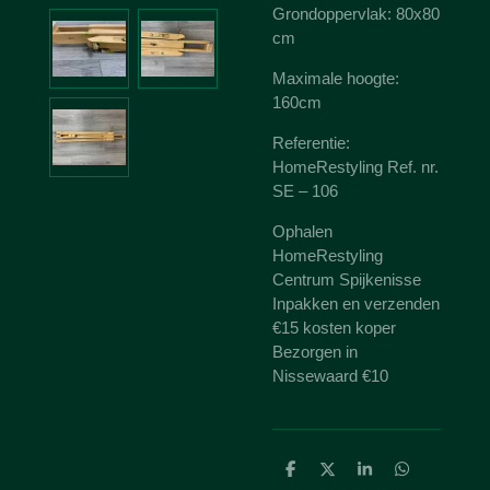
Grondoppervlak: 80x80
cm
Maximale hoogte:
160cm
Referentie:
HomeRestyling Ref. nr.
SE – 106
Ophalen
HomeRestyling
Centrum Spijkenisse
Inpakken en verzenden
€15 kosten koper
Bezorgen in
Nissewaard €10
D
D
S
D