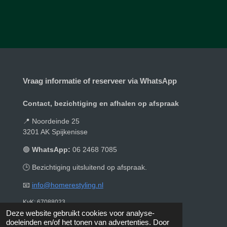
e
e
h
e
l
e
a
l
e
l
r
e
n
e
n
Vraag informatie of reserveer via WhatsApp
Contact, bezichtiging en afhalen op afspraak
📍 Noordeinde 25
3201 AK Spijkenisse
🟢
WhatsApp:
06 2468 7085
🕒 Bezichtiging uitsluitend op afspraak.
📧
info@homerestyling.nl
KvK: 67088023
© 2019 - 2026 Homerestyling
Deze website gebruikt cookies voor analyse-
doeleinden en/of het tonen van advertenties. Door