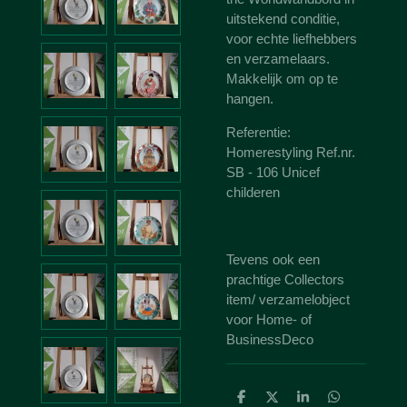
uitstekend conditie,
voor echte liefhebbers
en verzamelaars.
Makkelijk om op te
hangen.
Referentie:
Homerestyling Ref.nr.
SB - 106 Unicef
childeren
Tevens ook een
prachtige Collectors
item/ verzamelobject
voor Home- of
BusinessDeco
D
D
S
D