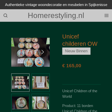
Authentieke vintage woondecoratie en meubelen in Spijkenisse
Ga
direct
Homerestyling.nl
naar
de
hoofdinhoud
Unicef
childeren OW
Nieuw Binnen
€ 165,00
Unicef Children of the
World
Product: 11 borden
Unicef Children of the