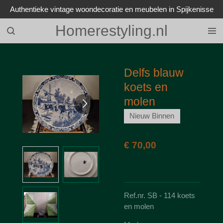
Authentieke vintage woondecoratie en meubelen in Spijkenisse
Ga
direct
Homerestyling.nl
naar
de
hoofdinhoud
Delfs blauw
koets en
molen
Nieuw Binnen
€ 70,00
Ref.nr. SB - 114 koets
en molen