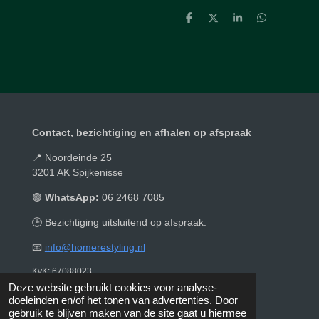
D
D
S
D
e
e
h
e
l
e
a
l
e
l
r
e
n
e
n
Contact, bezichtiging en afhalen op afspraak
📍 Noordeinde 25
3201 AK Spijkenisse
🟢
WhatsApp:
06 2468 7085
🕒 Bezichtiging uitsluitend op afspraak.
📧
info@homerestyling.nl
KvK: 67088023
© 2019 - 2026 Homerestyling
Deze website gebruikt cookies voor analyse-
doeleinden en/of het tonen van advertenties. Door
gebruik te blijven maken van de site gaat u hiermee