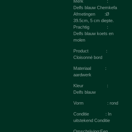
Merk :
Delfs blauw Chemkefa
Afmetingen :Ø
39.5cm, 5 cm diepte.
Prachtig :
Delfs blauw koets en
molen
Product :
Cloisonné bord
Materiaal :
aardwerk
Kleur :
Delfs blauw
Vorm : rond
Conditie : In
uitstekend Conditie
Omschrijving:Een