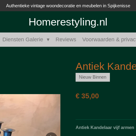
Authentieke vintage woondecoratie en meubelen in Spijkenisse
Homerestyling.nl
Diensten Galerie
Reviews
Voorwaarden & privac
Antiek Kande
Nieuw Binnen
€ 35,00
Antiek Kandelaar vijf armen