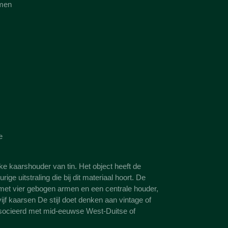
rmen
e
e kaarshouder van tin. Het object heeft de
rige uitstraling die bij dit materiaal hoort. De
met vier gebogen armen en een centrale houder,
vijf kaarsen De stijl doet denken aan vintage of
socieerd met mid-eeuwse West-Duitse of