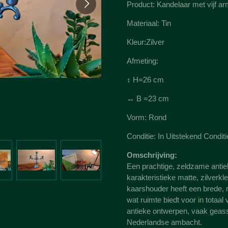
Product: Kandelaar met vijf a
Materiaal: Tin
Kleur:Zilver
Afmeting:
↕ H=26 cm
↔ B =23 cm
Vorm: Rond
Conditie: In Uitstekend Conditi
Omschrijving:
Een prachtige, zeldzame antiek
karakteristieke matte, zilverkleu
kaarshouder heeft een brede, 
wat ruimte biedt voor in totaal 
antieke ontwerpen, vaak geas
Nederlandse ambacht.