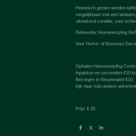
Historisch gezien werden taffel
vergelijkbaar met een lantaarn
uitstekend conditie, voor echt
Referentie: Homerestyling Ref
Voor Home- of Business Deco
Ophalen Homerestyling Centr
Inpakken en verzenden €10 ko
Bezorgen in Nissewaard €10
kijk naar mijn andere adverten
Prijs: € 35
D
D
S
e
e
h