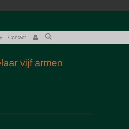
y
Contact
laar vijf armen