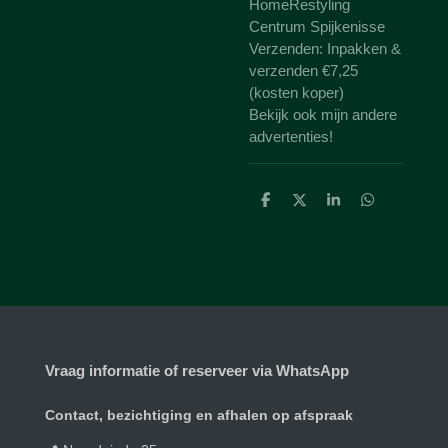
HomeRestyling
Centrum Spijkenisse
Verzenden: Inpakken &
verzenden €7,25
(kosten koper)
Bekijk ook mijn andere
advertenties!
D
D
S
D
e
e
h
e
l
e
a
l
e
l
r
e
n
e
n
Vraag informatie of reserveer via WhatsApp
Contact, bezichtiging en afhalen op afspraak