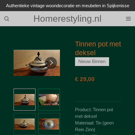
Authentieke vintage woondecoratie en meubelen in Spijkenisse
Ga
direct
Homerestyling.nl
naar
de
hoofdinhoud
Tinnen pot met
deksel
Nieuw Binnen
€ 29,00
Product: Tinnen pot
met deksel
Materiaal: Tin (geen
Rein Zinn)