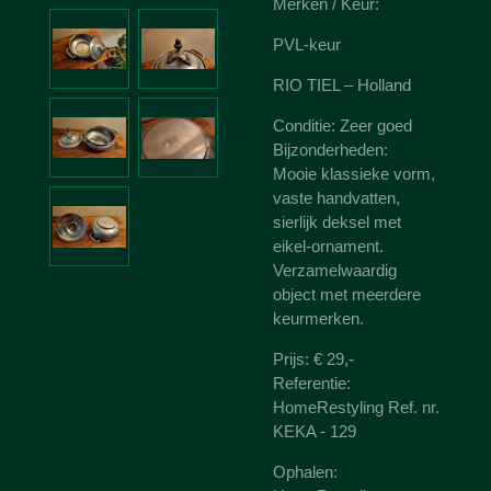
Merken / Keur:
PVL-keur
RIO TIEL – Holland
Conditie: Zeer goed
Bijzonderheden:
Mooie klassieke vorm,
vaste handvatten,
sierlijk deksel met
eikel-ornament.
Verzamelwaardig
object met meerdere
keurmerken.
Prijs: € 29,-
Referentie:
HomeRestyling Ref. nr.
KEKA - 129
Ophalen: