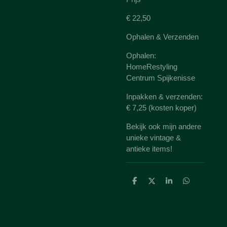
€ 22,50
Ophalen & Verzenden
Ophalen:
HomeRestyling
Centrum Spijkenisse
Inpakken & verzenden:
€ 7,25 (kosten koper)
Bekijk ook mijn andere
unieke vintage &
antieke items!
D
D
S
D
e
e
h
e
l
e
a
l
e
l
r
e
n
e
n