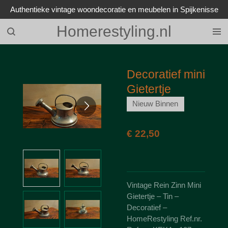
Authentieke vintage woondecoratie en meubelen in Spijkenisse
Ga
direct
Homerestyling.nl
naar
de
hoofdinhoud
Decoratief mini
Gietertje
Nieuw Binnen
€ 22,50
Vintage Rein Zinn Mini
Gietertje – Tin –
Decoratief –
HomeRestyling Ref.nr.