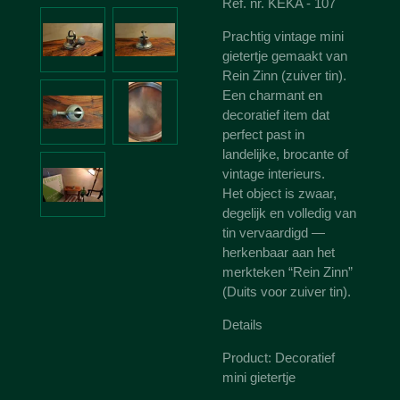
Ref. nr. KEKA - 107
Prachtig vintage mini
gietertje gemaakt van
Rein Zinn (zuiver tin).
Een charmant en
decoratief item dat
perfect past in
landelijke, brocante of
vintage interieurs.
Het object is zwaar,
degelijk en volledig van
tin vervaardigd —
herkenbaar aan het
merkteken “Rein Zinn”
(Duits voor zuiver tin).
Details
Product: Decoratief
mini gietertje