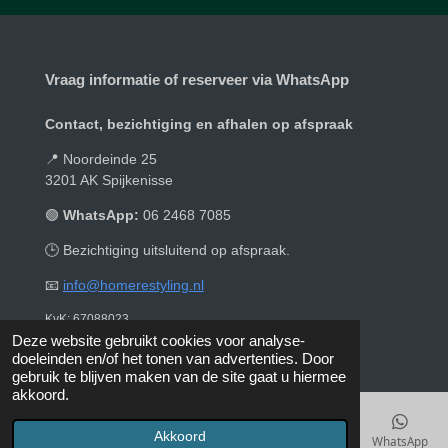
Vraag informatie of reserveer via WhatsApp
Contact, bezichtiging en afhalen op afspraak
📍 Noordeinde 25
3201 AK Spijkenisse
🟢
WhatsApp:
06 2468 7085
🕒 Bezichtiging uitsluitend op afspraak.
📧
info@homerestyling.nl
KvK: 67088023
© 2019 - 2026 Homerestyling
Deze website gebruikt cookies voor analyse-
doeleinden en/of het tonen van advertenties. Door
gebruik te blijven maken van de site gaat u hiermee
akkoord.
Akkoord
E-mailadres
Telefoonnummer
Kaart
Instagram
WhatsApp