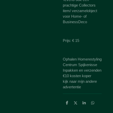
prachtige Collectors
item/ verzamelobject
voor Home- of
BusinessDeco
Prijs: € 15
Ophalen Homerestyling
Centrum Spijkenisse
Inpakken en verzenden
€10 kosten koper
kijk naar mijn andere
advertentie
D
D
S
D
e
e
h
e
l
e
a
l