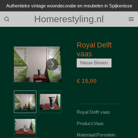
Authentieke vintage woondecoratie en meubelen in Spijkenisse
Ga
direct
Homerestyling.nl
naar
de
hoofdinhoud
Royal Delft
vaas
Nieuw Binnen
€ 15,00
Royal Delft vaas
Product:Vaas
Materiaal:Porselein