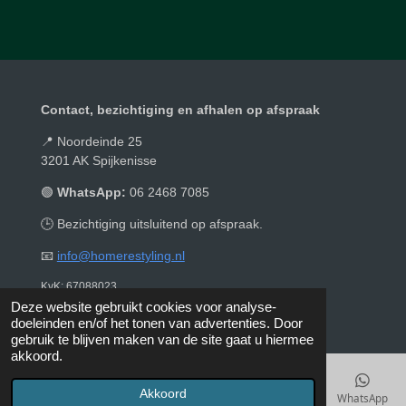
e
l
r
e
n
e
n
Contact, bezichtiging en afhalen op afspraak
📍 Noordeinde 25
3201 AK Spijkenisse
🟢
WhatsApp:
06 2468 7085
🕒 Bezichtiging uitsluitend op afspraak.
📧
info@homerestyling.nl
KvK: 67088023
© 2019 - 2026 Homerestyling
Deze website gebruikt cookies voor analyse-
doeleinden en/of het tonen van advertenties. Door
gebruik te blijven maken van de site gaat u hiermee
akkoord.
Akkoord
E-mailadres
Telefoonnummer
Kaart
Instagram
WhatsApp