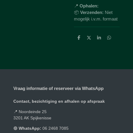
📍
Ophalen:
📦
Verzenden:
Niet
mogelijk i.v.m. formaat
D
D
S
D
e
e
h
e
l
e
a
l
e
l
r
e
n
e
n
Vraag informatie of reserveer via WhatsApp
Contact, bezichtiging en afhalen op afspraak
📍 Noordeinde 25
3201 AK Spijkenisse
🟢
WhatsApp:
06 2468 7085