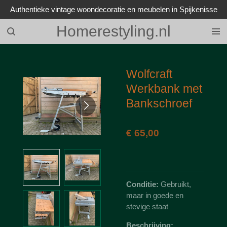
Authentieke vintage woondecoratie en meubelen in Spijkenisse
Ga
direct
Homerestyling.nl
naar
de
hoofdinhoud
Wolfcraft
Werkbank met
Bankschroef
€ 65,00
Conditie:
Gebruikt,
maar in goede en
stevige staat
Beschrijving: