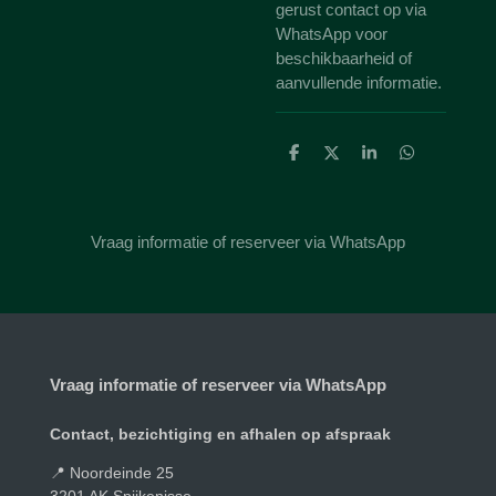
gerust contact op via
WhatsApp voor
beschikbaarheid of
aanvullende informatie.
D
D
S
D
e
e
h
e
l
e
a
l
e
l
r
e
n
e
n
Vraag informatie of reserveer via WhatsApp
Vraag informatie of reserveer via WhatsApp
Contact, bezichtiging en afhalen op afspraak
📍 Noordeinde 25
3201 AK Spijkenisse