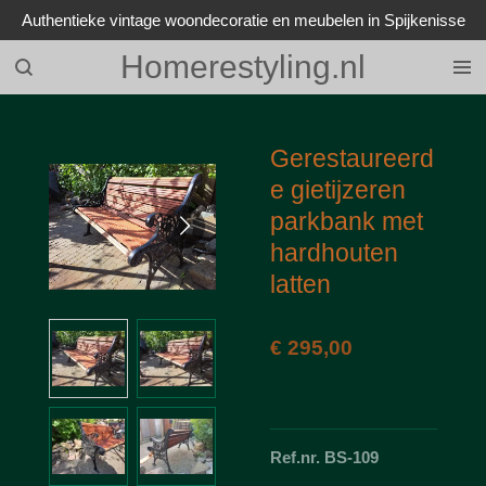
Authentieke vintage woondecoratie en meubelen in Spijkenisse
Ga
direct
Homerestyling.nl
naar
de
hoofdinhoud
Gerestaureerd
e gietijzeren
parkbank met
hardhouten
latten
€ 295,00
Ref.nr. BS-109