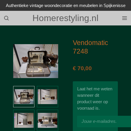
Authentieke vintage woondecoratie en meubelen in Spijkenisse
Ga
direct
Homerestyling.nl
naar
de
hoofdinhoud
Vendomatic
7248
€ 70,00
Laat het me weten
wanneer dit
product weer op
voorraad is.