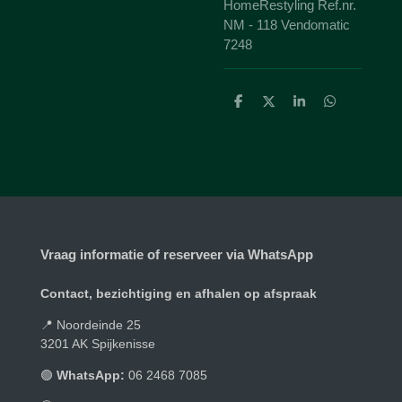
HomeRestyling Ref.nr.
NM - 118 Vendomatic
7248
D
D
S
D
e
e
h
e
l
e
a
l
e
l
r
e
n
e
n
Vraag informatie of reserveer via WhatsApp
Contact, bezichtiging en afhalen op afspraak
📍 Noordeinde 25
3201 AK Spijkenisse
🟢
WhatsApp:
06 2468 7085