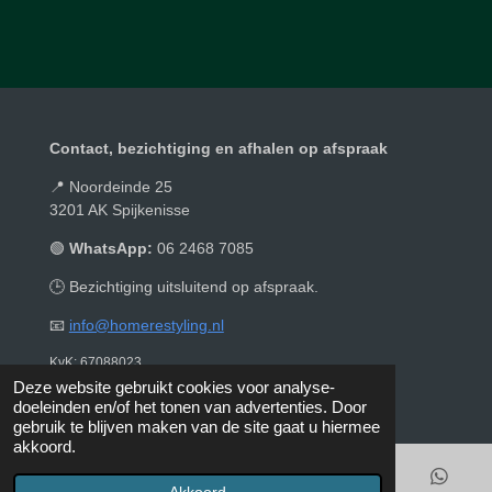
l
e
a
l
e
l
r
e
n
e
n
Contact, bezichtiging en afhalen op afspraak
📍 Noordeinde 25
3201 AK Spijkenisse
🟢
WhatsApp:
06 2468 7085
🕒 Bezichtiging uitsluitend op afspraak.
📧
info@homerestyling.nl
KvK: 67088023
© 2019 - 2026 Homerestyling
Deze website gebruikt cookies voor analyse-
doeleinden en/of het tonen van advertenties. Door
gebruik te blijven maken van de site gaat u hiermee
akkoord.