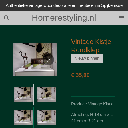
Authentieke vintage woondecoratie en meubelen in Spijkenisse
Ga
direct
Homerestyling.nl
naar
de
hoofdinhoud
Vintage Kistje
Rondklep
Nieuw binnen
€ 35,00
Product: Vintage Kistje
Afmeting: H 19 cm x L
41 cm x B 21 cm