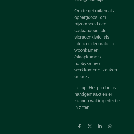
Om te gebruiken als
opbergdoos, om
bijvoorbeeld een
cadeaudoos, als
sieradenkistje, als
interieur decoratie in
woonkamer
/slaapkamer /
hobbykamer/
werkkamer of keuken
en enz.
Let op: Het product is
handgemaakt en er
kunnen wat imperfectie
in zitten.
D
D
S
D
e
e
h
e