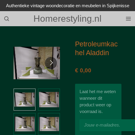
Authentieke vintage woondecoratie en meubelen in Spijkenisse
Ga
direct
Homerestyling.nl
naar
de
hoofdinhoud
Petroleumkac
hel Aladdin
€ 0,00
Laat het me weten
wanneer dit
product weer op
voorraad is.