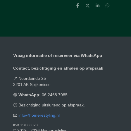
D
D
S
D
e
e
h
e
l
e
a
l
e
l
r
e
n
e
n
Vraag informatie of reserveer via WhatsApp
Contact, bezichtiging en afhalen op afspraak
📍 Noordeinde 25
3201 AK Spijkenisse
🟢
WhatsApp:
06 2468 7085
🕒 Bezichtiging uitsluitend op afspraak.
📧
info@homerestyling.nl
KvK: 67088023
© 2019 - 2026 Homerestyling