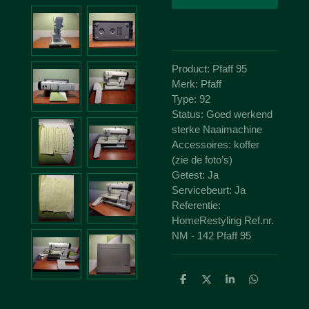
Product: Pfaff 95
Merk: Pfaff
Type: 92
Status: Goed werkend
sterke Naaimachine
Accessoires: koffer
(zie de foto’s)
Getest: Ja
Servicebeurt: Ja
Referentie:
HomeRestyling Ref.nr.
NM - 142 Pfaff 95
D
D
S
D
e
e
h
e
l
e
a
l