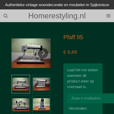
Authentieke vintage woondecoratie en meubelen in Spijkenisse
Ga
direct
Homerestyling.nl
naar
de
hoofdinhoud
Pfaff 95
€ 0,00
Laat het me weten
wanneer dit
product weer op
voorraad is.
Verzenden