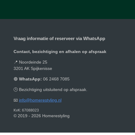
e
l
r
e
n
e
n
Vraag informatie of reserveer via WhatsApp
Contact, bezichtiging en afhalen op afspraak
📍 Noordeinde 25
3201 AK Spijkenisse
🟢
WhatsApp:
06 2468 7085
🕒 Bezichtiging uitsluitend op afspraak.
📧
info@homerestyling.nl
KvK: 67088023
© 2019 - 2026 Homerestyling