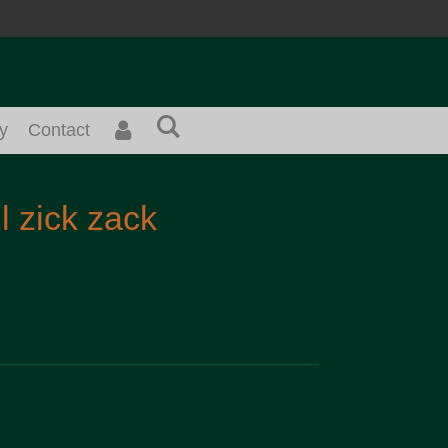
y
Contact
 zick zack