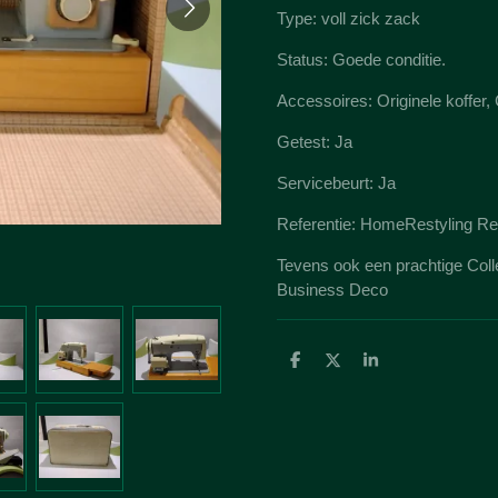
Type: voll zick zack
Status: Goede conditie.
Accessoires: Originele koffer,
Getest: Ja
Servicebeurt: Ja
Referentie: HomeRestyling Re
Tevens ook een prachtige Coll
Business Deco
D
D
S
e
e
h
l
e
a
e
l
r
n
e