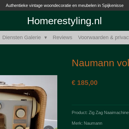
Authentieke vintage woondecoratie en meubelen in Spijkenisse
Homerestyling.nl
Diensten Galerie
Reviews
Voorwaarden & privac
Naumann voll
€ 185,00
Product: Zig Zag Naaimachine
Merk: Naumann