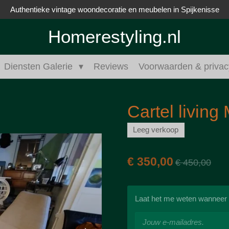
Authentieke vintage woondecoratie en meubelen in Spijkenisse
Homerestyling.nl
Diensten Galerie
Reviews
Voorwaarden & privac
Cartel livin
Leeg verkoop
€ 350,00
€ 450,00
Laat het me weten wanneer d