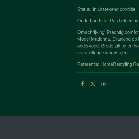
Status: In uitstekend conditie.
Onderhoud: Ja, Pas bekleding 
Omschrijving: Prachtig comfort
Model Madonna. Draaiend op RV
ondervoed. Brede zitting en h
verschillende woonstijlen.
Referentie: HomeRestyling Ref.
D
D
S
e
e
h
l
e
a
e
l
r
n
e