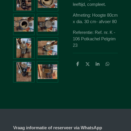
leeftijd, compleet.
Afmeting: Hoogte 80cm
x dia. 30 cm- afvoer 80
Referentie: Ref. nr. K -
106 Potkachel Pelgrim
23
D
D
S
D
e
e
h
e
l
e
a
l
e
l
r
e
n
e
n
Vraag informatie of reserveer via WhatsApp