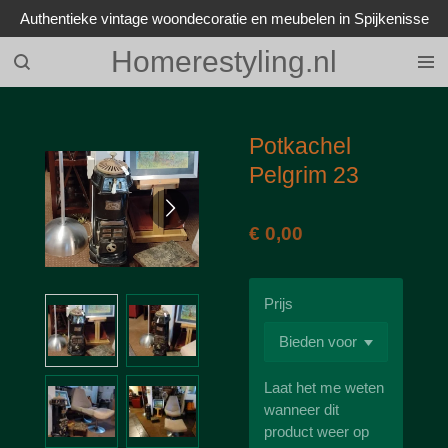
Authentieke vintage woondecoratie en meubelen in Spijkenisse
Ga
direct
Homerestyling.nl
naar
de
hoofdinhoud
Potkachel
Pelgrim 23
€ 0,00
Prijs
Laat het me weten
wanneer dit
product weer op