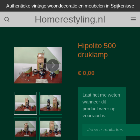
Authentieke vintage woondecoratie en meubelen in Spijkenisse
Ga
direct
Homerestyling.nl
naar
de
hoofdinhoud
Hipolito 500
druklamp
€ 0,00
Laat het me weten
wanneer dit
product weer op
voorraad is.