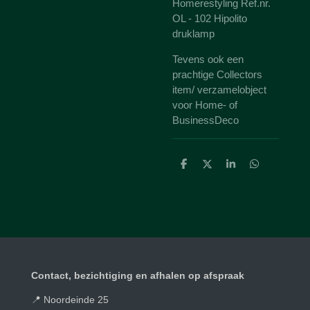
Homerestyling Ref.nr.
OL - 102 Hipolito
druklamp
Tevens ook een
prachtige Collectors
item/ verzamelobject
voor Home- of
BusinessDeco
D
D
S
D
e
e
h
e
l
e
a
l
e
l
r
e
n
e
n
Contact, bezichtiging en afhalen op afspraak
📍 Noordeinde 25