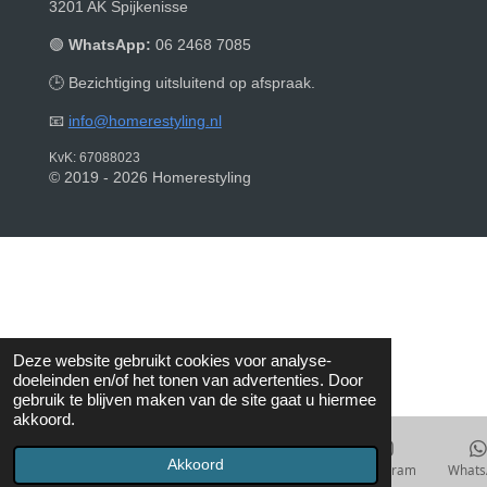
3201 AK Spijkenisse
🟢
WhatsApp:
06 2468 7085
🕒 Bezichtiging uitsluitend op afspraak.
📧
info@homerestyling.nl
KvK: 67088023
© 2019 - 2026 Homerestyling
Deze website gebruikt cookies voor analyse-
doeleinden en/of het tonen van advertenties. Door
gebruik te blijven maken van de site gaat u hiermee
akkoord.
Akkoord
E-mailadres
Telefoonnummer
Kaart
Instagram
Whats